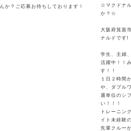
☆マクドナ
んか？ご応募お待ちしております！
か？☆
大阪府箕面
ナルドです!
学生、主婦
活躍中！！
す！！
１日２時間
や、ダブル
週単位のシ
い！！！
トレーニン
イト未経験
先輩クルー