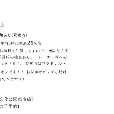
上
給あり
(規定内)
25
〜午前5時は時給
%
増
お給料を計算しますので、無駄なく働
回昇給の機会あり。トレーナー等への
Pもあります。 勤務時はマクドナルド
％
オフです！！ お財布がピンチな時は
できます!!!!
際文化公園都市線]
阪急千里線]