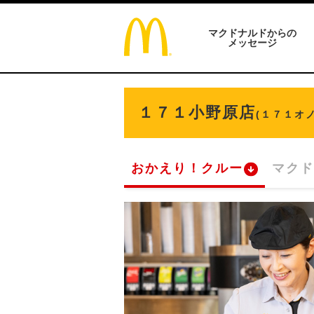
マクドナルドからの
メッセージ
１７１小野原店
(１７１オ
おかえり！クルー
マクド