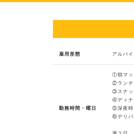
雇用形態
アルバイ
①朝マッ
②ラン
③スナッ
④ディナ
勤務時間・曜日
⑤深夜
⑥デリバ
週２日、