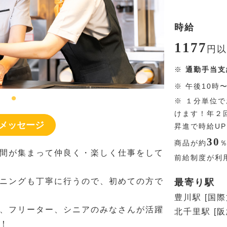
時給
1177
円
以
※
通勤手当支
※
午後10時
※
１分単位で
けます！年２
メッセージ
昇進で時給U
30
商品が約
間が集まって仲良く・楽しく仕事をして
前給制度が利用
ニングも丁寧に行うので、初めての方で
最寄り駅
豊川駅 [国
、フリーター、シニアのみなさんが活躍
北千里駅 [
！