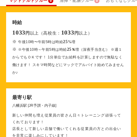
マクドナルドクルー
清掃・配膳クルー
おもてなしクル
時給
1033
1033
以上（高校生：
以上）
円
円
※
25
午後10時〜午前5時は時給
%
増
※
25
※午後10時～午前5時は時給
％
増（深夜手当含む） ※週１
からでもＯＫです！ 1分単位でお給料を計算しますので無駄なく
働けます！ スキマ時間などにマックでアルバイト始めてみません
か♪
最寄り駅
八幡浜駅 [JR予讃・内子線]
新しい仲間も増え従業員の皆さん日々トレーニング頑張って
くれております！
店長として新しい店舗で働いてくれる従業員の方との出会い
を非常に楽しみにしています！