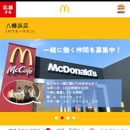
八幡浜店
(ヤワタハマテン)