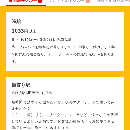
夜間勤務クルー
マクドナルドクルー
清掃・配膳クルー
時給
1033
以上
円
※
25
午後10時〜午前5時は時給
%
増
※
１分単位でお給料を計算しますので、無駄なく働けます！年
２回昇給の機会あり。トレーナー等への昇進で時給UPもありま
す。
最寄り駅
八幡浜駅 [JR予讃・内子線]
短時間で効率よく働きたい方、夜のマクドナルドで働いてみ
ませんか？
学生、主婦(主夫)、フリーター、シニアなど、様々な方が活躍
している楽しい店舗です。お客様が気持ちよくお食事できる
環境を一緒に作っていきましょう！