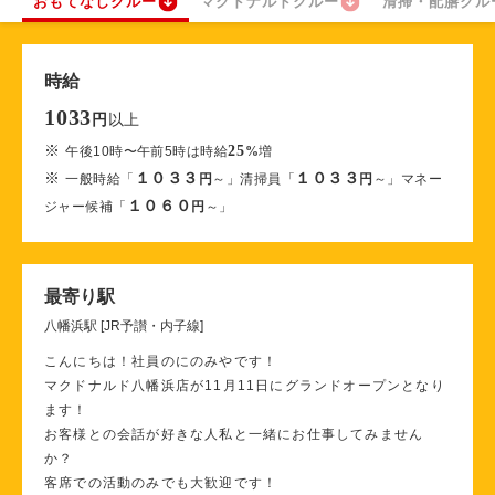
おもてなしクルー
マクドナルドクルー
清掃・配膳クル
時給
1033
以上
円
※
25
午後10時〜午前5時は時給
%
増
※
１０３３
１０３３
一般時給「
円
～」清掃員「
円
～」マネー
１０６０
ジャー候補「
円
～」
最寄り駅
八幡浜駅 [JR予讃・内子線]
こんにちは！社員のにのみやです！
マクドナルド八幡浜店が11月11日にグランドオープンとなり
ます！
お客様との会話が好きな人私と一緒にお仕事してみません
か？
客席での活動のみでも大歓迎です！