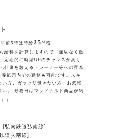
上
25
〜午前5時は時給
%
増
お給料を計算しますので、無駄なく働
２回定期的に時給UPのチャンスがあり
ーへ仕事を教えるトレーナー等への昇進
 扶養範囲内での勤務も可能です。スキ
たい方、ガッツリ働きたい方、お気軽
さい。 勤務日はマクドナルド商品が約
す！！
 [弘南鉄道弘南線]
南鉄道弘南線]