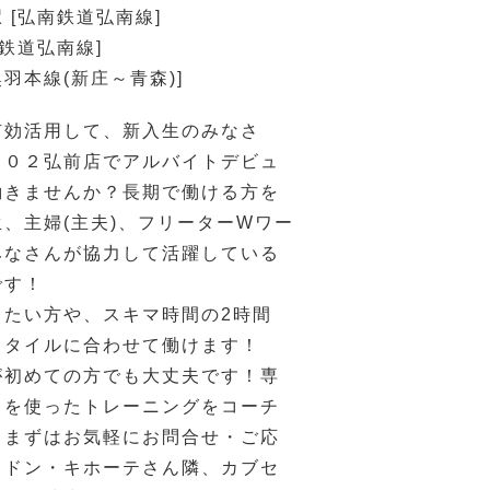
 [弘南鉄道弘南線]
南鉄道弘南線]
奥羽本線(新庄～青森)]
有効活用して、新入生のみなさ
１０２弘前店でアルバイトデビュ
働きませんか？長期で働ける方を
、主婦(主夫)、フリーターWワー
みなさんが協力して活躍している
です！
きたい方や、スキマ時間の2時間
スタイルに合わせて働けます！
が初めての方でも大丈夫です！専
トを使ったトレーニングをコーチ
！まずはお気軽にお問合せ・ご応
！ドン・キホーテさん隣、カブセ