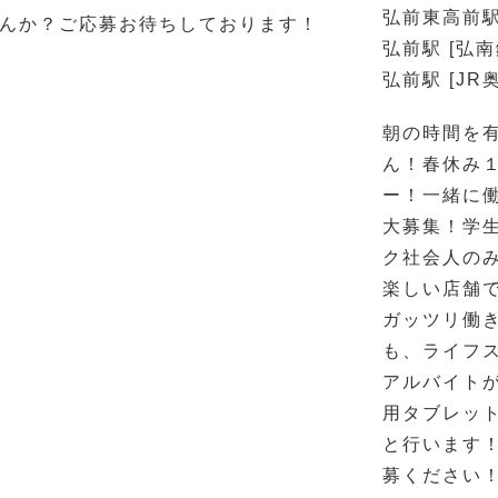
弘前東高前駅
んか？ご応募お待ちしております！
弘前駅 [弘
弘前駅 [JR
朝の時間を
ん！春休み
ー！一緒に
大募集！学生
ク社会人の
楽しい店舗
ガッツリ働
も、ライフ
アルバイト
用タブレッ
と行います
募ください