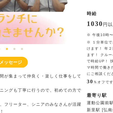
時給
1030
円
以
※
午後10時
※
１分単位で
けます！ 年
ます！ クル
で時給UP！
メッセージ
マ時間で働き
にご相談くだ
間が集まって仲良く・楽しく仕事をして
30
％
オフで
ニングも丁寧に行うので、初めての方で
最寄り駅
運動公園前駅
、フリーター、シニアのみなさんが活躍
新里駅 [弘
！