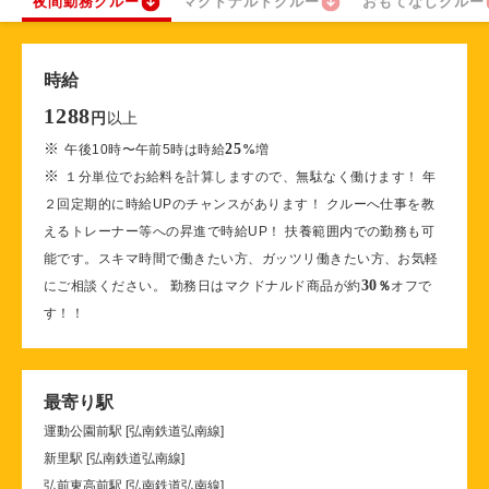
夜間勤務クルー
マクドナルドクルー
おもてなしクルー
時給
1288
以上
円
※
25
午後10時〜午前5時は時給
%
増
※
１分単位でお給料を計算しますので、無駄なく働けます！ 年
２回定期的に時給UPのチャンスがあります！ クルーへ仕事を教
えるトレーナー等への昇進で時給UP！ 扶養範囲内での勤務も可
能です。スキマ時間で働きたい方、ガッツリ働きたい方、お気軽
30
にご相談ください。 勤務日はマクドナルド商品が約
％
オフで
す！！
最寄り駅
運動公園前駅 [弘南鉄道弘南線]
新里駅 [弘南鉄道弘南線]
弘前東高前駅 [弘南鉄道弘南線]