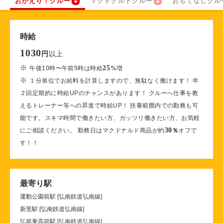
おかえり！クルー
マクドナルドクルー
おもてなしクル
時給
1030
以上
円
※
25
午後10時〜午前5時は時給
%
増
※
１分単位でお給料を計算しますので、無駄なく働けます！ 年
２回定期的に時給UPのチャンスがあります！ クルーへ仕事を教
えるトレーナー等への昇進で時給UP！ 扶養範囲内での勤務も可
能です。スキマ時間で働きたい方、ガッツリ働きたい方、お気軽
30
にご相談ください。 勤務日はマクドナルド商品が約
％
オフで
す！！
最寄り駅
運動公園前駅 [弘南鉄道弘南線]
新里駅 [弘南鉄道弘南線]
弘前東高前駅 [弘南鉄道弘南線]