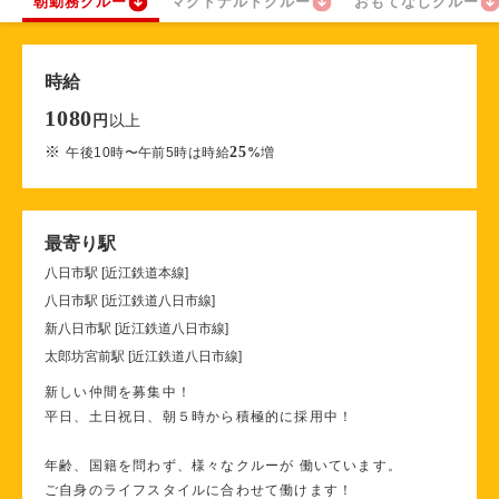
朝勤務クルー
マクドナルドクルー
おもてなしクルー
時給
1080
以上
円
※
25
午後10時〜午前5時は時給
%
増
最寄り駅
八日市駅 [近江鉄道本線]
八日市駅 [近江鉄道八日市線]
新八日市駅 [近江鉄道八日市線]
太郎坊宮前駅 [近江鉄道八日市線]
新しい仲間を募集中！
平日、土日祝日、朝５時から積極的に採用中！
年齢、国籍を問わず、様々なクルーが 働いています。
ご自身のライフスタイルに合わせて働けます！