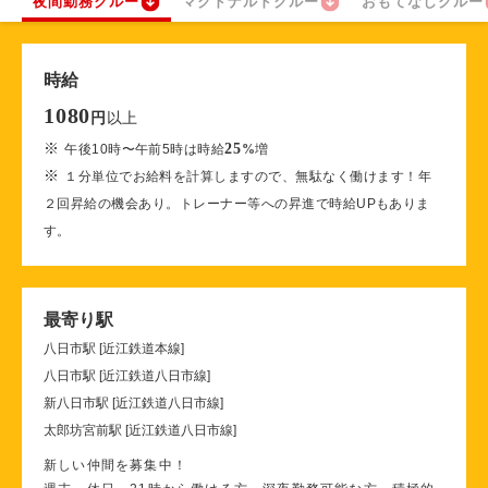
夜間勤務クルー
マクドナルドクルー
おもてなしクルー
時給
1080
以上
円
※
25
午後10時〜午前5時は時給
%
増
※
１分単位でお給料を計算しますので、無駄なく働けます！年
２回昇給の機会あり。トレーナー等への昇進で時給UPもありま
す。
最寄り駅
八日市駅 [近江鉄道本線]
八日市駅 [近江鉄道八日市線]
新八日市駅 [近江鉄道八日市線]
太郎坊宮前駅 [近江鉄道八日市線]
新しい仲間を募集中！