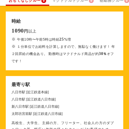
おもてなしクルー
マクドナルドクルー
朝勤務クルー
時給
1090
以上
円
※
25
午後10時〜午前5時は時給
%
増
※
１分単位でお給料を計算しますので、無駄なく働けます！ 年
30
２回昇給の機会あり。 勤務時はマクドナルド商品が約
％
オフ
です！
最寄り駅
八日市駅 [近江鉄道本線]
八日市駅 [近江鉄道八日市線]
新八日市駅 [近江鉄道八日市線]
太郎坊宮前駅 [近江鉄道八日市線]
高校生、大学生、主婦の方、フリーター、社会人の方のダブ