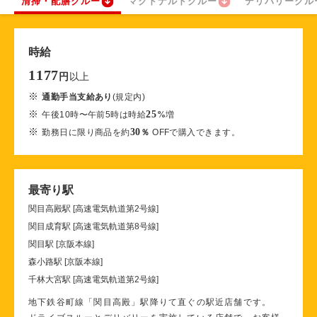
清掃・配膳クルー
マクドナルドクルー
デリバリークル
時給
1177
以上
円
※
通勤手当支給あり
(規定内)
※
25
午後10時〜午前5時は時給
%
増
※
30
勤務日に限り商品を約
％
OFFで購入できます。
最寄り駅
関目高殿駅 [高速電気軌道第2号線]
関目成育駅 [高速電気軌道第8号線]
関目駅 [京阪本線]
森小路駅 [京阪本線]
千林大宮駅 [高速電気軌道第2号線]
地下鉄谷町線「関目高殿」駅降りて直ぐの駅近店舗です。