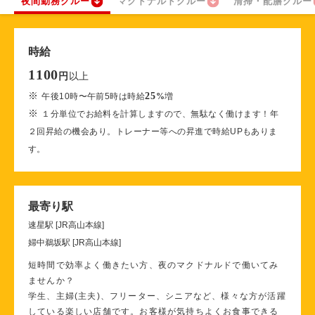
夜間勤務クルー
マクドナルドクルー
清掃・配膳クルー
時給
1100
以上
円
※
25
午後10時〜午前5時は時給
%
増
※
１分単位でお給料を計算しますので、無駄なく働けます！年
２回昇給の機会あり。トレーナー等への昇進で時給UPもありま
す。
最寄り駅
速星駅 [JR高山本線]
婦中鵜坂駅 [JR高山本線]
短時間で効率よく働きたい方、夜のマクドナルドで働いてみ
ませんか？
学生、主婦(主夫)、フリーター、シニアなど、様々な方が活躍
している楽しい店舗です。お客様が気持ちよくお食事できる